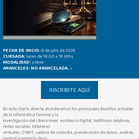
FECHA DE INICIO:
6 de julio de 2026.
CURSADA:
lunes de 18.00 a 19.30hs.
MODALIDAD:
online.
ARANCELES: NO ARANCELADA. –
INSCRIBITE AQUÍ
En esta charla abierta abordaremos los principales desafíos actuales
de la informática forense y la
investigación del cibercrimen: evidencia digital, teléfonos celulares,
redes sociales, billeteras
virtuales, OSINT, cadena de custodia, preservación de datos, análisis
pericial e impacto de la