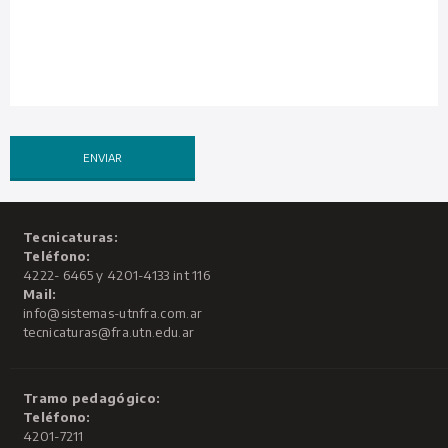
Tecnicaturas:
Teléfono:
4222- 6465 y 4201-4133 int 116
Mail:
info@sistemas-utnfra.com.ar
tecnicaturas@fra.utn.edu.ar
Tramo pedagógico:
Teléfono:
4201-7211