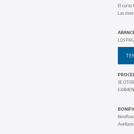
El curso
Las clase
ARANCE
LOS PAG
TE
PROCED
SE OTOR
EXÁMENE
BONIFI
Bonifica
Avellaned