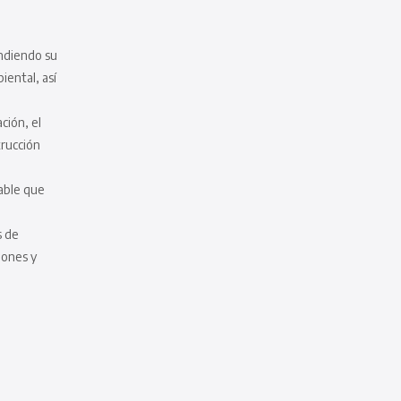
endiendo su
biental, así
ción, el
trucción
able que
s de
iones y