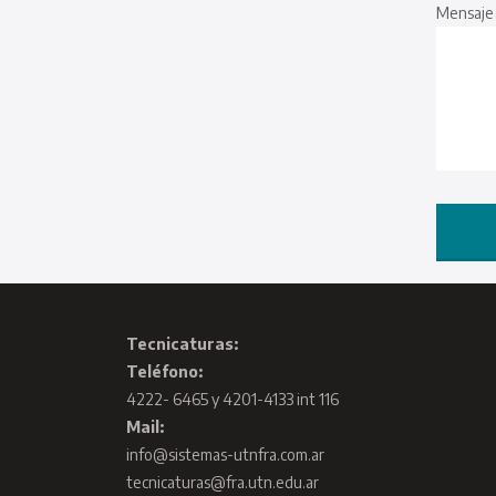
Mensaje
Tecnicaturas:
Teléfono:
4222- 6465 y 4201-4133 int 116
Mail:
info@sistemas-utnfra.com.ar
tecnicaturas@fra.utn.edu.ar