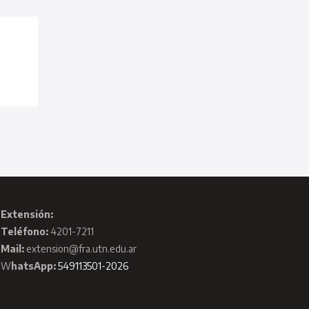
Extensión:
Teléfono:
4201-7211
Mail:
extension@fra.utn.edu.ar
W
hatsApp:
549113501-2026