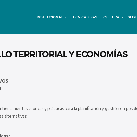
INSTITUCIONAL
INSTITUCIONAL
TECNICATURAS
CULTURA
SEDE
TECNICATURAS
CULTURA
SEDE G. PANE
LO TERRITORIAL Y ECONOMÍAS
(MITRE)
DOMÍNICO
VOS:
l
:
CONTACTO
herramientas teóricas y prácticas para la planificación y gestión en pos d
s alternativas.
icos: