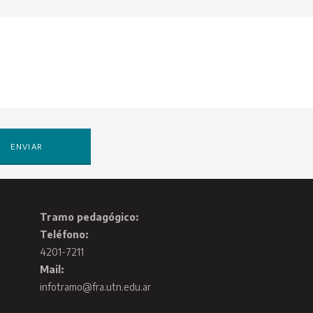
Tramo pedagógico:
Teléfono:
4201-7211
Mail:
infotramo@fra.utn.edu.ar