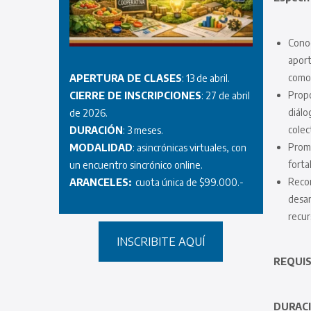
Conoc
aporte
como 
APERTURA DE CLASES
: 13 de abril.
Propo
CIERRE DE INSCRIPCIONES
: 27 de abril
diálo
de 2026.
colec
DURACIÓN
: 3 meses.
Promo
MODALIDAD
: asincrónicas virtuales, con
forta
un encuentro sincrónico online.
Recon
ARANCELES:
cuota única de $99.000.-
desar
recur
INSCRIBITE AQUÍ
REQUIS
DURACI