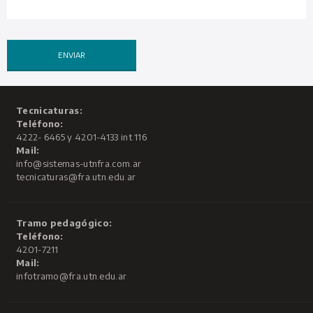
Tecnicaturas:
Teléfono:
4222- 6465 y 4201-4133 int 116
Mail:
info@sistemas-utnfra.com.ar
tecnicaturas@fra.utn.edu.ar
Tramo pedagógico:
Teléfono:
4201-7211
Mail:
infotramo@fra.utn.edu.ar