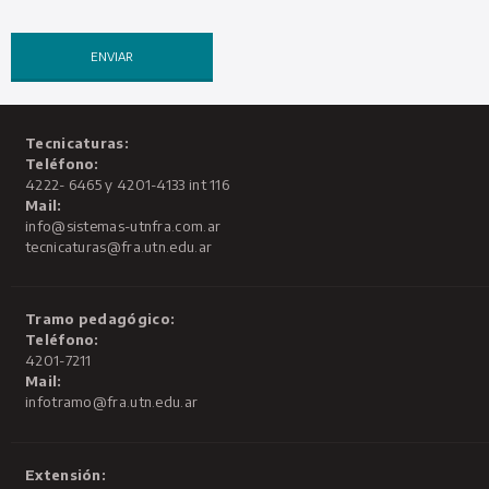
Tecnicaturas:
Teléfono:
4222- 6465 y 4201-4133 int 116
Mail:
info@sistemas-utnfra.com.ar
tecnicaturas@fra.utn.edu.ar
Tramo pedagógico:
Teléfono:
4201-7211
Mail:
infotramo@fra.utn.edu.ar
Extensión: