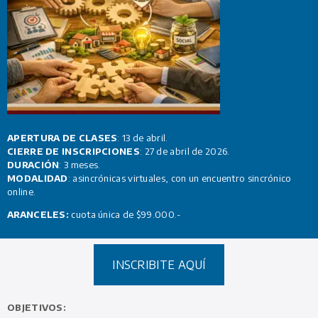
APERTURA DE CLASES
: 13 de abril.
CIERRE DE INSCRIPCIONES
: 27 de abril de 2026.
DURACIÓN
: 3 meses.
MODALIDAD
: asincrónicas virtuales, con un encuentro sincrónico
online.
ARANCELES:
cuota única de $99.000.-
INSCRIBITE AQUÍ
OBJETIVOS: