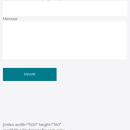
Mensaje
[video width="500" height="310"
src="https://extensionfra.com.ar/w