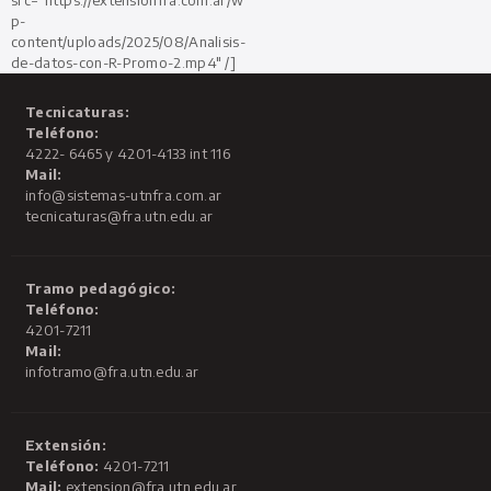
p-
content/uploads/2025/08/Analisis-
de-datos-con-R-Promo-2.mp4" /]
Tecnicaturas:
Teléfono:
4222- 6465 y 4201-4133 int 116
Mail:
info@sistemas-utnfra.com.ar
tecnicaturas@fra.utn.edu.ar
Tramo pedagógico:
Teléfono:
4201-7211
Mail:
infotramo@fra.utn.edu.ar
Extensión:
Teléfono:
4201-7211
Mail:
extension@fra.utn.edu.ar