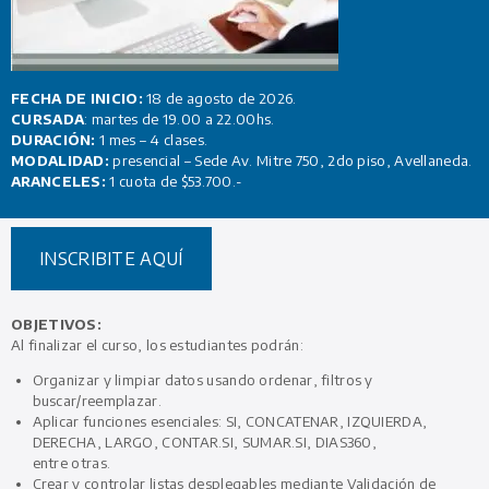
FECHA DE INICIO:
18 de agosto de 2026.
CURSADA
: martes de 19.00 a 22.00hs.
DURACIÓN:
1 mes – 4 clases.
MODALIDAD:
presencial – Sede Av. Mitre 750, 2do piso, Avellaneda.
ARANCELES:
1 cuota de $53.700.-
INSCRIBITE AQUÍ
OBJETIVOS:
Al finalizar el curso, los estudiantes podrán:
Organizar y limpiar datos usando ordenar, filtros y
buscar/reemplazar.
Aplicar funciones esenciales: SI, CONCATENAR, IZQUIERDA,
DERECHA, LARGO, CONTAR.SI, SUMAR.SI, DIAS360,
entre otras.
Crear y controlar listas desplegables mediante Validación de