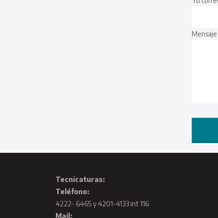
Tu corre
Mensaje
Tecnicaturas:
Teléfono:
4222- 6465 y 4201-4133 int 116
Mail: