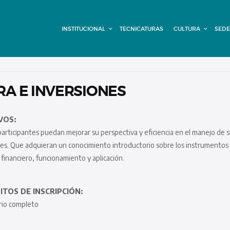
INSTITUCIONAL
INSTITUCIONAL
TECNICATURAS
CULTURA
SEDE
TECNICATURAS
CULTURA
SEDE G. PANE
RA E INVERSIONES
(MITRE)
VOS:
participantes puedan mejorar su perspectiva y eficiencia en el manejo de 
DOMÍNICO
es. Que adquieran un conocimiento introductorio sobre los instrumentos 
financiero, funcionamiento y aplicación.
CONTACTO
ITOS DE INSCRIPCIÓN:
io completo