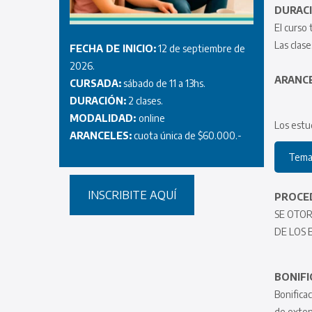
DURACI
El curso 
Las clase
FECHA DE INICIO:
12 de septiembre de
2026.
ARANCE
CURSADA:
sábado de 11 a 13hs.
DURACIÓN:
2 clases.
MODALIDAD:
online
Los estu
ARANCELES:
cuota única de $60.000.-
Temar
INSCRIBITE AQUÍ
PROCED
SE OTOR
DE LOS 
BONIFI
Bonifica
de extens