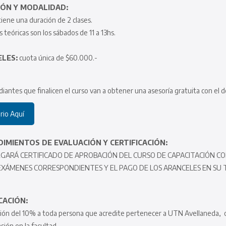
ÓN Y MODALIDAD:
tiene una duración de 2 clases.
s teóricas son los sábados de 11 a 13hs.
LES:
cuota única de $60.000.-
diantes que finalicen el curso van a obtener una asesoría gratuita con el 
io Aquí
IMIENTOS DE EVALUACIÓN Y CERTIFICACIÓN:
GARÁ CERTIFICADO DE APROBACIÓN DEL CURSO DE CAPACITACIÓN C
EXÁMENES CORRESPONDIENTES Y EL PAGO DE LOS ARANCELES EN SU 
CACIÓN:
ción del 10% a toda persona que acredite pertenecer a UTN Avellaneda, o 
ión en la facultad.