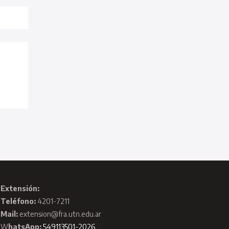
Extensión:
Teléfono:
4201-7211
Mail:
extension@fra.utn.edu.ar
W
hatsApp:
549113501-2026