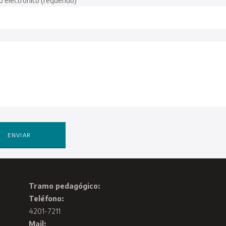
o electrónico (requerido)
Tramo pedagógico:
Teléfono:
4201-7211
Mail: