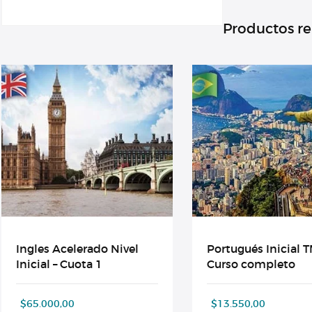
Diferencia
monto
anterior
Productos r
cantidad
Ingles Acelerado Nivel
Portugués Inicial T
Inicial – Cuota 1
Curso completo
$
65.000,00
$
13.550,00