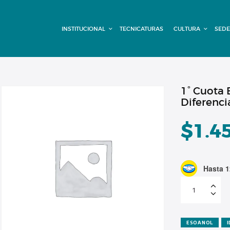
INSTITUCIONAL
INSTITUCIONAL
TECNICATURAS
CULTURA
SEDE
TECNICATURAS
CULTURA
SEDE G. PANE
1° Cuota 
Diferenci
(MITRE)
$
1.4
DOMÍNICO
CONTACTO
Hasta 1
1°
Cuota
ELSE
-
Gramática
Comunicativa
-
ESOANOL