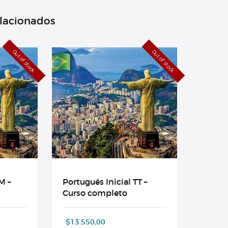
elacionados
Out of stock
Out of stock
M –
Portugués Inicial TT –
Curso completo
$
13.550,00