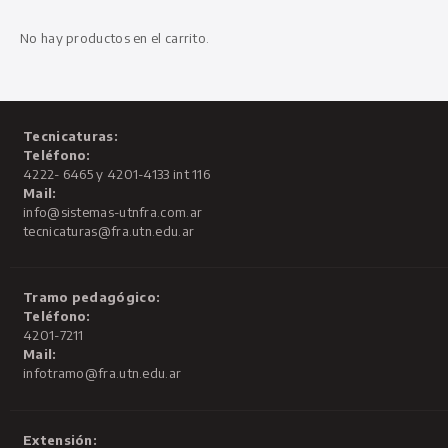
No hay productos en el carrito.
Tecnicaturas:
Teléfono:
4222- 6465 y 4201-4133 int 116
Mail:
info@sistemas-utnfra.com.ar
tecnicaturas@fra.utn.edu.ar
Tramo pedagógico:
Teléfono:
4201-7211
Mail:
infotramo@fra.utn.edu.ar
Extensión: