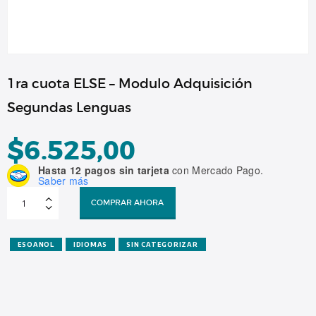
1ra cuota ELSE – Modulo Adquisición
Segundas Lenguas
$
6.525,00
Hasta 12 pagos sin tarjeta
con Mercado Pago.
Saber más
1ra
cuota
COMPRAR AHORA
ELSE
-
Modulo
Adquisición
Segundas
ESOANOL
IDIOMAS
SIN CATEGORIZAR
Lenguas
cantidad