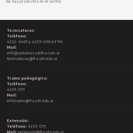
No hay productos en el carrito.
Tecnicaturas:
Teléfono:
4222- 6465 y 4201-4133 int 116
Mail:
info@sistemas-utnfra.com.ar
tecnicaturas@fra.utn.edu.ar
Tramo pedagógico:
Teléfono:
4201-7211
Mail:
infotramo@fra.utn.edu.ar
Extensión:
Teléfono:
4201-7211
Mail:
extension@fra.utn.edu.ar