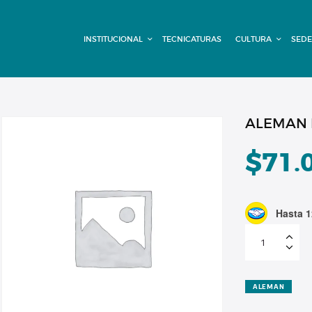
INSTITUCIONAL
INSTITUCIONAL
TECNICATURAS
CULTURA
SEDE
TECNICATURAS
CULTURA
SEDE G. PANE
ALEMAN I
(MITRE)
$
71.
DOMÍNICO
Hasta 1
CONTACTO
ALEMAN
INICIAL
CUOTA
6
cantidad
ALEMAN