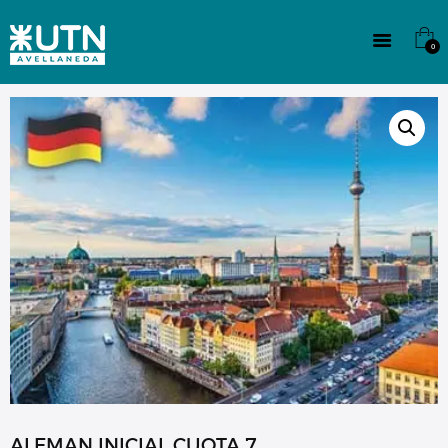
INSTITUCIONAL
TECNICATURAS
0
CULTURA
SEDE G. PANE (MITRE)
DOMÍNICO
CONTACTO
ALEMAN INICIAL CUOTA 7