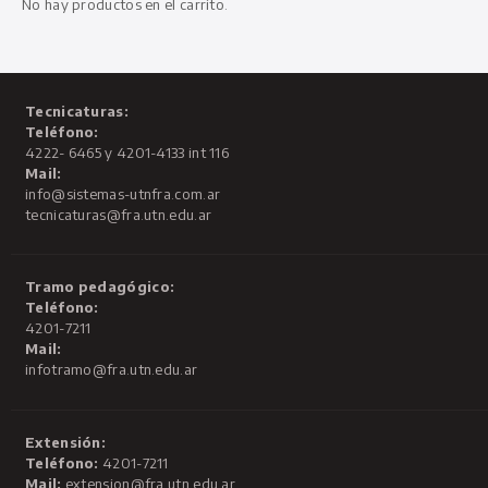
No hay productos en el carrito.
Tecnicaturas:
Teléfono:
4222- 6465 y 4201-4133 int 116
Mail:
info@sistemas-utnfra.com.ar
tecnicaturas@fra.utn.edu.ar
Tramo pedagógico:
Teléfono:
4201-7211
Mail:
infotramo@fra.utn.edu.ar
Extensión:
Teléfono:
4201-7211
Mail:
extension@fra.utn.edu.ar