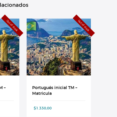
elacionados
Out of stock
Out of stock
M –
Portugués inicial TM –
Matricula
$
1.330,00