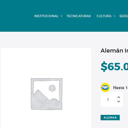
INSTITUCIONAL
INSTITUCIONAL
TECNICATURAS
CULTURA
SEDE
TECNICATURAS
CULTURA
SEDE G. PANE
Alemán I
(MITRE)
$
65.
DOMÍNICO
Hasta 1
CONTACTO
Alemán
Intermedio
Cuota
7
cantidad
ALEMAN