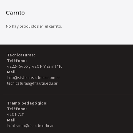
Carrito
No hay productos en el carrito.
Tecnicaturas:
Teléfono:
4222- 6465 y 4201-4133 int 116
Mail:
info@sistemas-utnfra.com.ar
tecnicaturas@fra.utn.edu.ar
Tramo pedagógico:
Teléfono:
4201-7211
Mail:
infotramo@fra.utn.edu.ar