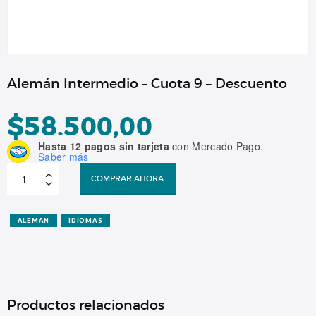
Alemán Intermedio – Cuota 9 – Descuento
$
58.500,00
Hasta 12 pagos sin tarjeta
con Mercado Pago.
Saber más
Alemán
Intermedio
COMPRAR AHORA
-
Cuota
9
-
Descuento
ALEMAN
IDIOMAS
cantidad
Productos relacionados