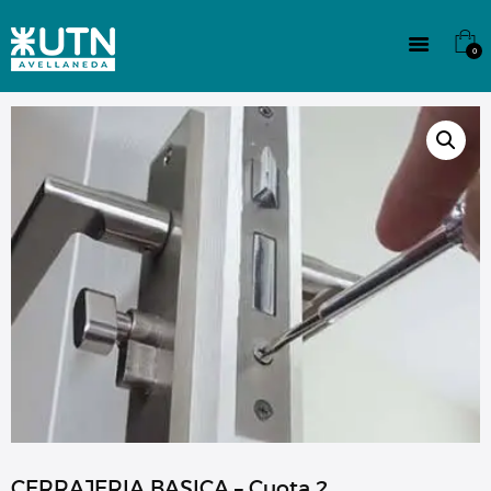
INSTITUCIONAL
TECNICATURAS
0
CULTURA
SEDE G. PANE (MITRE)
DOMÍNICO
CONTACTO
CERRAJERIA BASICA – Cuota 2