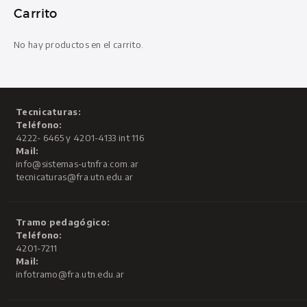
Carrito
No hay productos en el carrito.
Tecnicaturas:
Teléfono:
4222- 6465 y 4201-4133 int 116
Mail:
info@sistemas-utnfra.com.ar
tecnicaturas@fra.utn.edu.ar
Tramo pedagógico:
Teléfono:
4201-7211
Mail:
infotramo@fra.utn.edu.ar