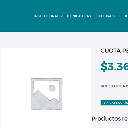
INSTITUCIONAL
INSTITUCIONAL
TECNICATURAS
CULTURA
SEDE
TECNICATURAS
CULTURA
SEDE G. PANE
CUOTA P
(MITRE)
$
3.3
DOMÍNICO
SIN EXISTEN
CONTACTO
SIN CATEGORÍ
Productos r