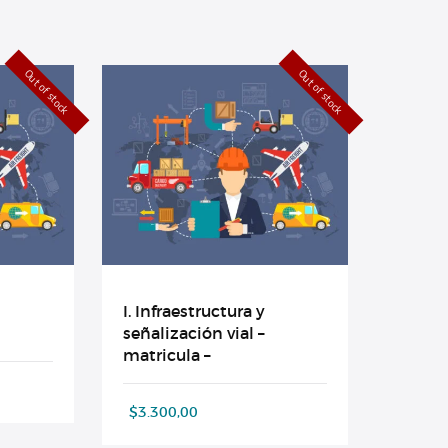
Out of stock
Out of stock
I. Infraestructura y
señalización vial –
matricula –
$
3.300,00