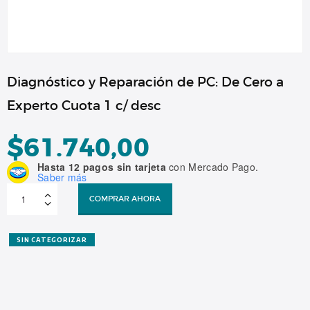
Diagnóstico y Reparación de PC: De Cero a
Experto Cuota 1 c/ desc
$
61.740,00
Hasta 12 pagos sin tarjeta
con Mercado Pago.
Saber más
Diagnóstico
y
COMPRAR AHORA
Reparación
de
PC:
De
Cero
SIN CATEGORIZAR
a
Experto
Cuota
1
c/
desc
cantidad