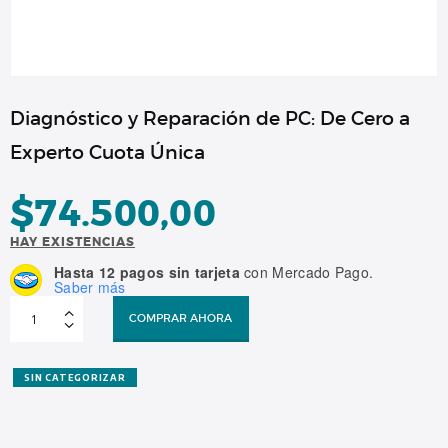
Diagnóstico y Reparación de PC: De Cero a
Experto Cuota Única
$
74.500,00
HAY EXISTENCIAS
Hasta 12 pagos sin tarjeta
con Mercado Pago.
Saber más
Diagnóstico
y
COMPRAR AHORA
Reparación
de
PC:
De
Cero
SIN CATEGORIZAR
a
Experto
Cuota
Única
cantidad