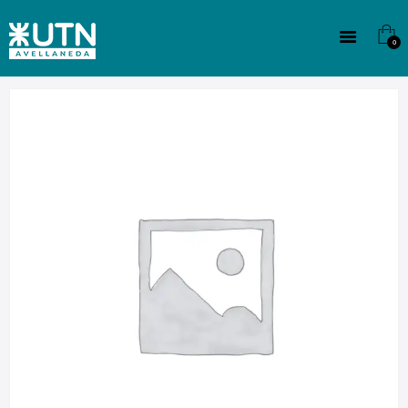
INSTITUCIONAL
TECNICATURAS
0
CULTURA
SEDE G. PANE (MITRE)
DOMÍNICO
CONTACTO