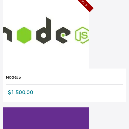
Out of stock
NodeJS
$
1.500,00