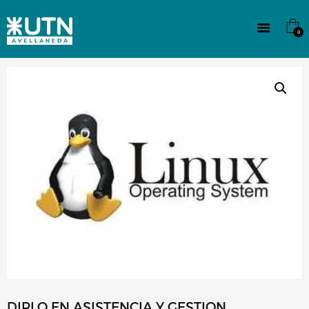
INSTITUCIONAL
TECNICATURAS
0
CULTURA
SEDE G. PANE (MITRE)
DOMÍNICO
CONTACTO
DIPLO EN ASISTENCIA Y GESTION