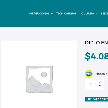
INSTITUCIONAL
INSTITUCIONAL
TECNICATURAS
CULTURA
SEDE
TECNICATURAS
CULTURA
SEDE G. PANE
DIPLO EN
(MITRE)
$
4.0
DOMÍNICO
Hasta 1
CONTACTO
DIPLO
EN
SEG
VIAL
Cuota
1
(con
SIN CATEGORI
descuento)
cantidad