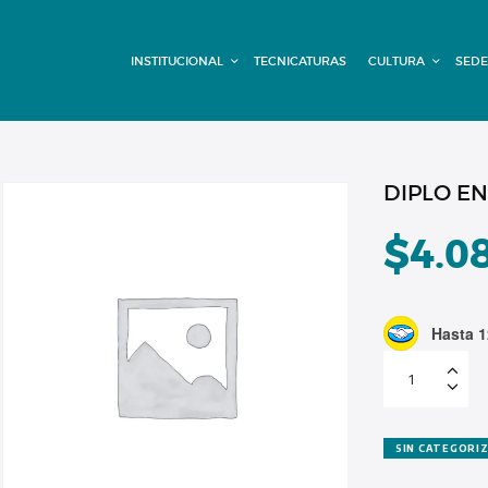
INSTITUCIONAL
INSTITUCIONAL
TECNICATURAS
CULTURA
SEDE
TECNICATURAS
CULTURA
SEDE G. PANE
DIPLO EN
(MITRE)
$
4.0
DOMÍNICO
Hasta 1
CONTACTO
DIPLO
EN
SEG
VIAL
Cuota
5
(con
SIN CATEGORI
descuento)
cantidad