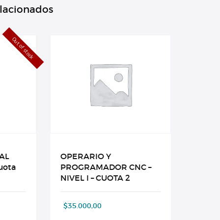
elacionados
Out of stock
AL
OPERARIO Y
uota
PROGRAMADOR CNC –
NIVEL I – CUOTA 2
$
35.000,00