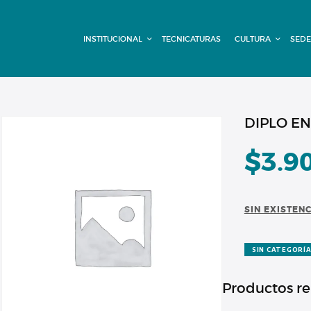
INSTITUCIONAL
INSTITUCIONAL
TECNICATURAS
CULTURA
SEDE
TECNICATURAS
CULTURA
SEDE G. PANE
DIPLO EN
(MITRE)
$
3.9
DOMÍNICO
SIN EXISTEN
CONTACTO
SIN CATEGORÍ
Productos r