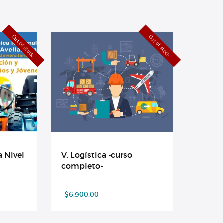
Out of stock
Out of stock
 Nivel
V. Logística -curso
completo-
$
6.900,00