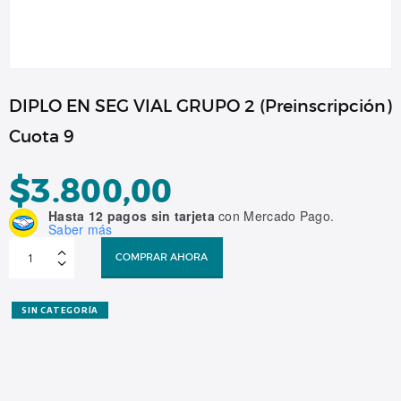
DIPLO EN SEG VIAL GRUPO 2 (Preinscripción)
Cuota 9
$
3.800,00
Hasta 12 pagos sin tarjeta
con Mercado Pago.
Saber más
DIPLO
EN
COMPRAR AHORA
SEG
VIAL
GRUPO
2
(Preinscripción)
SIN CATEGORÍA
Cuota
9
cantidad