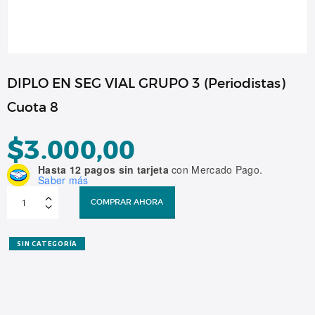
DIPLO EN SEG VIAL GRUPO 3 (Periodistas)
Cuota 8
$
3.000,00
Hasta 12 pagos sin tarjeta
con Mercado Pago.
Saber más
DIPLO
EN
COMPRAR AHORA
SEG
VIAL
GRUPO
3
(Periodistas)
SIN CATEGORÍA
Cuota
8
cantidad