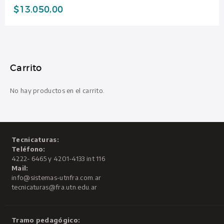
$
13.050,00
Carrito
No hay productos en el carrito.
Tecnicaturas:
Teléfono:
4222- 6465 y 4201-4133 int 116
Mail:
info@sistemas-utnfra.com.ar
tecnicaturas@fra.utn.edu.ar
Tramo pedagógico: