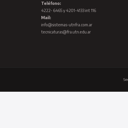
Teléfono:
4222- 6465 y 4201-4133 int 116
Mail:
info@sistemas-utnfra.com.ar
tecnicaturas@fra.utn.edu.ar
Se
Hey
Hola
👋, bienvenido a
Secretaría de Cultura y Extensión Unive
Presiona en "Abrir chat" para enviarnos un WhatsApp
Abrir chat