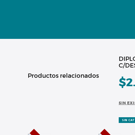
INSTITUCIONAL
TECNICATURAS
CULTURA
SEDE G. PANE (MITRE)
DIPL
C/DE
DOMÍNICO
Productos relacionados
$
2
CONTACTO
SIN EX
SIN CA