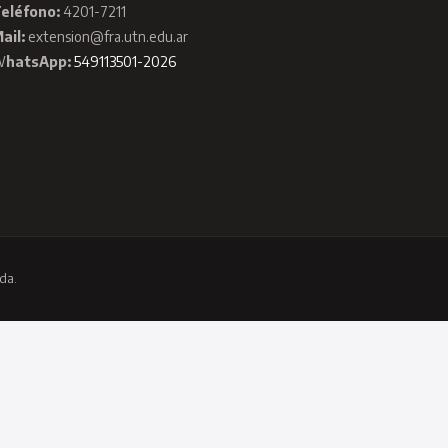
eléfono:
4201-7211
ail:
extension@fra.utn.edu.ar
W
hatsApp:
549113501-2026
da.