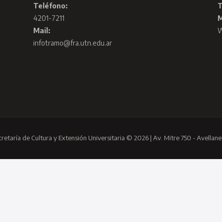
Teléfono:
T
4201-7211
M
Mail:
infotramo@fra.utn.edu.ar
cretaría de Cultura y Extensión Universitaria © 2026 | Av. Mitre 750 - Avellane
rsitaria