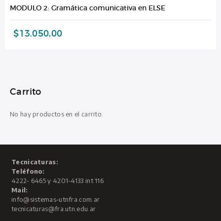
MODULO 2: Gramática comunicativa en ELSE
$
13.050,00
Carrito
No hay productos en el carrito.
Tecnicaturas:
Teléfono:
4222- 6465 y 4201-4133 int 116
Mail:
info@sistemas-utnfra.com.ar
tecnicaturas@fra.utn.edu.ar