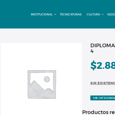
INSTITUCIONAL
INSTITUCIONAL
TECNICATURAS
CULTURA
SEDE
TECNICATURAS
CULTURA
SEDE G. PANE
DIPLOMA
4
(MITRE)
$
2.8
DOMÍNICO
CONTACTO
SIN EXISTEN
SIN CATEGORÍ
Productos r