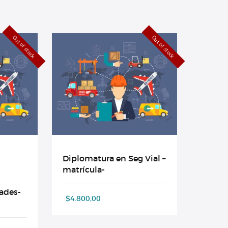
Out of stock
Out of stock
Diplomatura en Seg Vial –
matrícula-
ades-
$
4.800,00