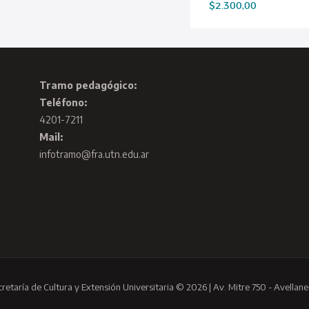
$
2.300,00
Tramo pedagógico:
Teléfono:
4201-7211
Mail:
infotramo@fra.utn.edu.ar
cretaría de Cultura y Extensión Universitaria © 2026 | Av. Mitre 750 - Avellane