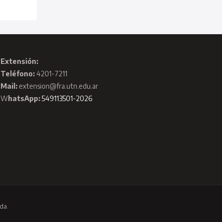
Extensión:
Teléfono:
4201-7211
Mail:
extension@fra.utn.edu.ar
W
hatsApp:
549113501-2026
da.