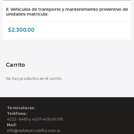
II. Vehiculos de transporte y mantenimiento preventivo de
unidades-matricula-
$
2.300,00
Carrito
No hay productos en el carrito.
Tecnicaturas:
Teléfono:
4222- 6465 y 4201-4133 int 116
Mail:
info@sistemas-utnfra.com.ar