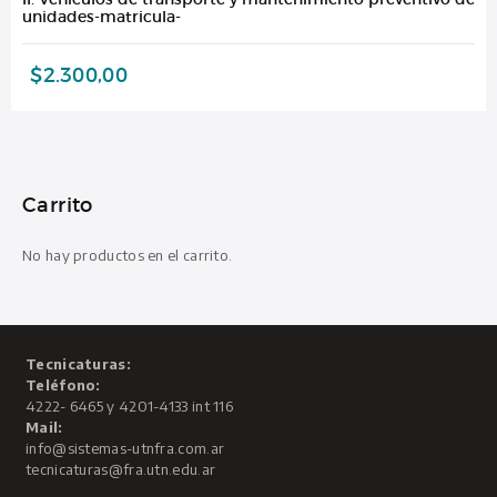
unidades-matricula-
$
2.300,00
Carrito
No hay productos en el carrito.
Tecnicaturas:
Teléfono:
4222- 6465 y 4201-4133 int 116
Mail:
info@sistemas-utnfra.com.ar
tecnicaturas@fra.utn.edu.ar