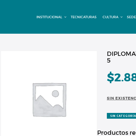
INSTITUCIONAL
INSTITUCIONAL
TECNICATURAS
CULTURA
SEDE
TECNICATURAS
CULTURA
SEDE G. PANE
DIPLOMA
5
(MITRE)
$
2.8
DOMÍNICO
CONTACTO
SIN EXISTEN
SIN CATEGORÍ
Productos r