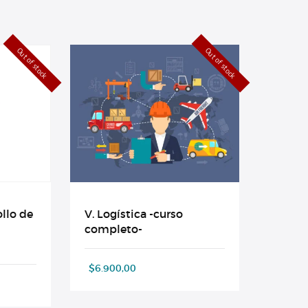
Out of stock
Out of stock
V. Logística -curso
llo de
completo-
$
6.900,00