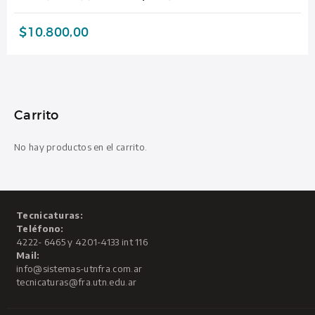
$
10.800,00
Carrito
No hay productos en el carrito.
Tecnicaturas:
Teléfono:
4222- 6465 y 4201-4133 int 116
Mail:
info@sistemas-utnfra.com.ar
tecnicaturas@fra.utn.edu.ar