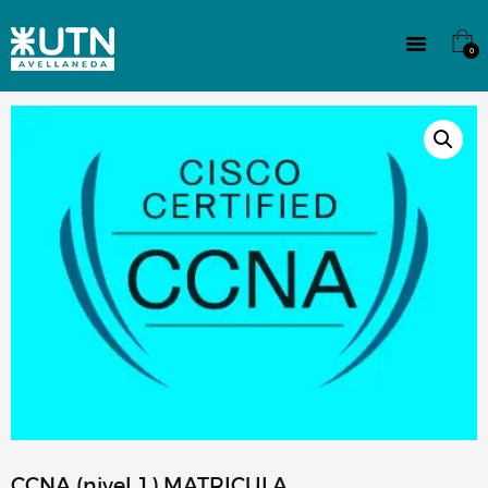
INSTITUCIONAL
TECNICATURAS
0
CULTURA
SEDE G. PANE (MITRE)
DOMÍNICO
CONTACTO
CCNA (nivel 1) MATRICULA