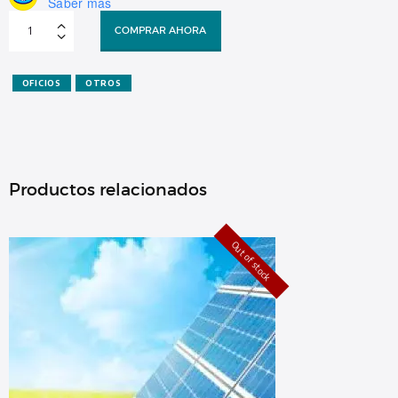
Saber más
EXCEL
BÁSICO
COMPRAR AHORA
CUOTA
1
C/DESC
cantidad
OFICIOS
OTROS
Productos relacionados
Out of stock