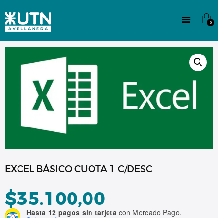
INSTITUCIONAL
TECNICATURAS
0
CULTURA
SEDE G. PANE (MITRE)
DOMÍNICO
CONTACTO
EXCEL BÁSICO CUOTA 1 C/DESC
$
35.100,00
Hasta 12 pagos sin tarjeta
con Mercado Pago.