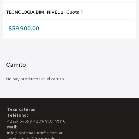
TECNOLOGÍA BIM -NIVEL 2- Cuota 1
$
59.900,00
Carrito
No hay productos en el carrito.
Tecnicaturas:
Teléfono:
4222- 6465 y 4201-4133 int 116
Mail:
info@sistemas-utnfra.com.ar
tecnicaturas@fra.utn.edu.ar