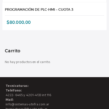
PROGRAMACIÓN DE PLC-HMI – CUOTA 3
$
80.000,00
Carrito
No hay productos en el carrito.
Tecnicaturas:
Teléfono:
4222- 6465 y 4201-4133 int 116
Mail:
info@sistemas-utnfra.com.ar
tecnicaturas@fra.utn.edu.ar