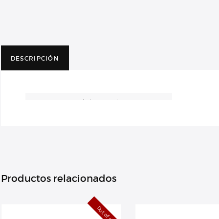
DESCRIPCIÓN
Camera Lens and Photography Equipment in
the Background. Photography Concept Photo.
Productos relacionados
Out of stock