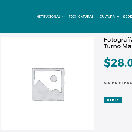
INSTITUCIONAL
INSTITUCIONAL
TECNICATURAS
CULTURA
SEDE
TECNICATURAS
CULTURA
Fotografí
Turno Ma
SEDE G. PANE
$
28.
(MITRE)
DOMÍNICO
SIN EXISTEN
CONTACTO
OTROS