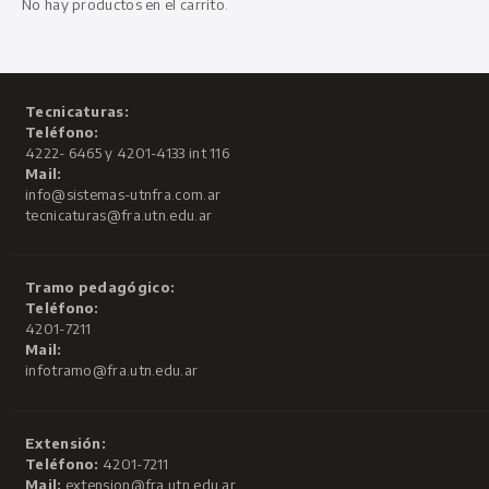
No hay productos en el carrito.
Tecnicaturas:
Teléfono:
4222- 6465 y 4201-4133 int 116
Mail:
info@sistemas-utnfra.com.ar
tecnicaturas@fra.utn.edu.ar
Tramo pedagógico:
Teléfono:
4201-7211
Mail:
infotramo@fra.utn.edu.ar
Extensión:
Teléfono:
4201-7211
Mail:
extension@fra.utn.edu.ar