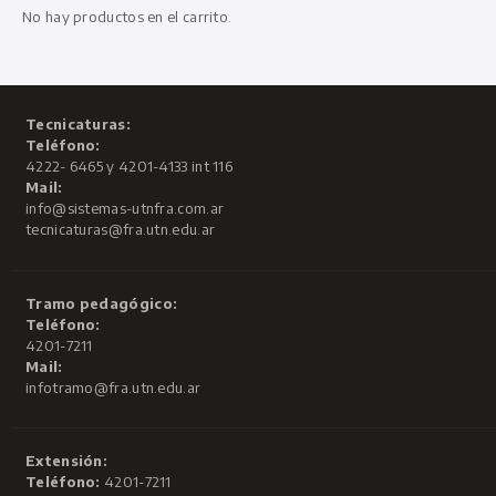
No hay productos en el carrito.
Tecnicaturas:
Teléfono:
4222- 6465 y 4201-4133 int 116
Mail:
info@sistemas-utnfra.com.ar
tecnicaturas@fra.utn.edu.ar
Tramo pedagógico:
Teléfono:
4201-7211
Mail:
infotramo@fra.utn.edu.ar
Extensión:
Teléfono:
4201-7211