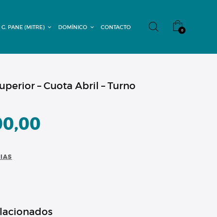
 G. PANE (MITRE)
DOMÍNICO
CONTACTO
0
uperior – Cuota Abril – Turno
00,00
CIAS
elacionados