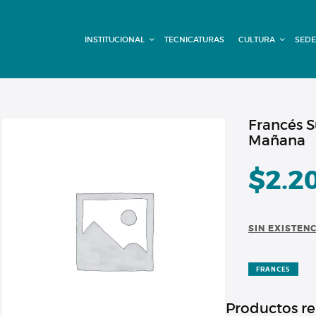
INSTITUCIONAL
INSTITUCIONAL
TECNICATURAS
CULTURA
SEDE
TECNICATURAS
CULTURA
SEDE G. PANE
Francés S
Mañana
(MITRE)
$
2.2
DOMÍNICO
CONTACTO
SIN EXISTEN
FRANCES
Productos r