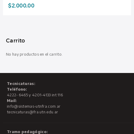
$
2.000,00
Carrito
No hay productos en el carrito.
Tecnicaturas:
Teléfono:
4222- 6465 y 4201-4133 int 116
Mail:
info@sistemas-utnfra.com.ar
tecnicaturas@fra.utn.edu.ar
Tramo pedagógico: