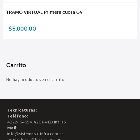
TRAMO VIRTUAL Primera cuota G4
$
5.000,00
Carrito
No hay productos en el carrito.
Tecnicaturas:
Teléfono:
4222- 6465 y 4201-4133 int 116
Mail:
info@sistemas-utnfra.com.ar
tecnicaturas@fra.utn.edu.ar