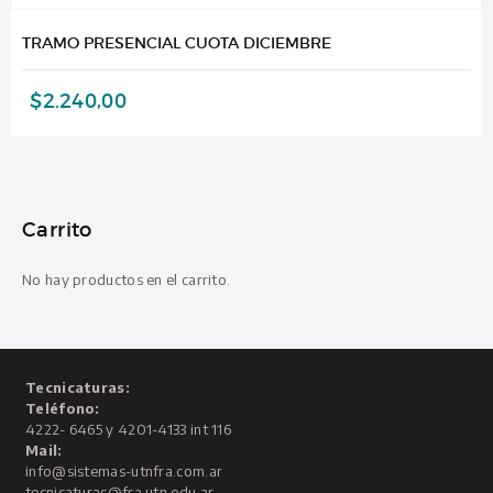
TRAMO PRESENCIAL CUOTA DICIEMBRE
$
2.240,00
Carrito
No hay productos en el carrito.
Tecnicaturas:
Teléfono:
4222- 6465 y 4201-4133 int 116
Mail:
info@sistemas-utnfra.com.ar
tecnicaturas@fra.utn.edu.ar