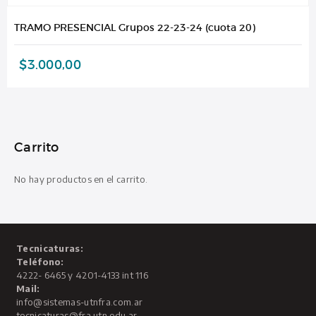
TRAMO PRESENCIAL Grupos 22-23-24 (cuota 20)
$
3.000,00
Carrito
No hay productos en el carrito.
Tecnicaturas:
Teléfono:
4222- 6465 y 4201-4133 int 116
Mail:
info@sistemas-utnfra.com.ar
tecnicaturas@fra.utn.edu.ar