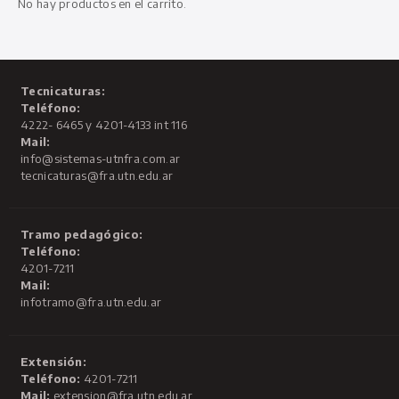
No hay productos en el carrito.
Tecnicaturas:
Teléfono:
4222- 6465 y 4201-4133 int 116
Mail:
info@sistemas-utnfra.com.ar
tecnicaturas@fra.utn.edu.ar
Tramo pedagógico:
Teléfono:
4201-7211
Mail:
infotramo@fra.utn.edu.ar
Extensión:
Teléfono:
4201-7211
Mail:
extension@fra.utn.edu.ar