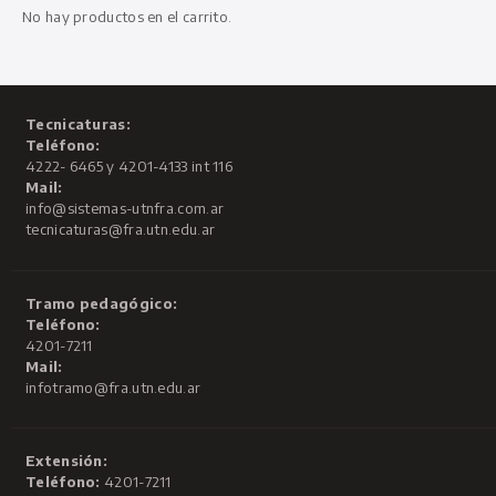
No hay productos en el carrito.
Tecnicaturas:
Teléfono:
4222- 6465 y 4201-4133 int 116
Mail:
info@sistemas-utnfra.com.ar
tecnicaturas@fra.utn.edu.ar
Tramo pedagógico:
Teléfono:
4201-7211
Mail:
infotramo@fra.utn.edu.ar
Extensión:
Teléfono:
4201-7211