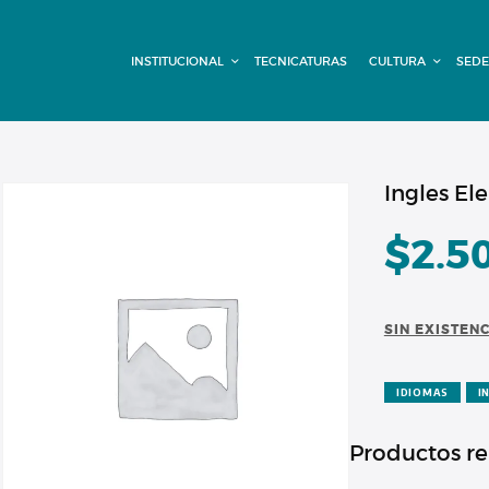
INSTITUCIONAL
INSTITUCIONAL
TECNICATURAS
CULTURA
SEDE
TECNICATURAS
CULTURA
SEDE G. PANE
Ingles El
(MITRE)
$
2.5
DOMÍNICO
SIN EXISTEN
CONTACTO
IDIOMAS
I
Productos r