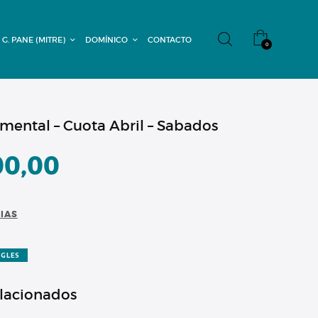
 G. PANE (MITRE)
DOMÍNICO
CONTACTO
0
emental – Cuota Abril – Sabados
00,00
CIAS
NGLES
elacionados