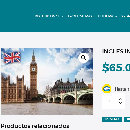
INSTITUCIONAL
INSTITUCIONAL
TECNICATURAS
CULTURA
SEDE
TECNICATURAS
CULTURA
SEDE G. PANE
INGLES I
(MITRE)
$
65.
DOMÍNICO
Hasta 1
CONTACTO
INGLES
INICIAL
ONLINE
-
CUOTA
3
cantidad
IDIOMAS
I
Productos relacionados