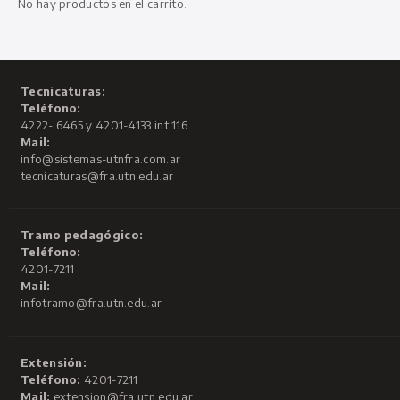
No hay productos en el carrito.
Tecnicaturas:
Teléfono:
4222- 6465 y 4201-4133 int 116
Mail:
info@sistemas-utnfra.com.ar
tecnicaturas@fra.utn.edu.ar
Tramo pedagógico:
Teléfono:
4201-7211
Mail:
infotramo@fra.utn.edu.ar
Extensión:
Teléfono:
4201-7211
Mail:
extension@fra.utn.edu.ar