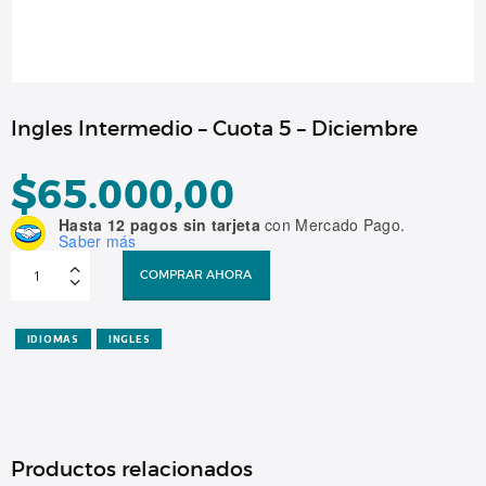
Ingles Intermedio – Cuota 5 – Diciembre
$
65.000,00
Hasta 12 pagos sin tarjeta
con Mercado Pago.
Saber más
Ingles
Intermedio
COMPRAR AHORA
-
Cuota
5
-
Diciembre
IDIOMAS
INGLES
cantidad
Productos relacionados