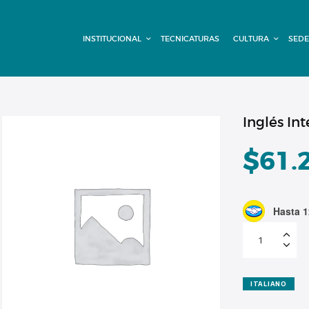
INSTITUCIONAL
INSTITUCIONAL
TECNICATURAS
CULTURA
SEDE
TECNICATURAS
CULTURA
SEDE G. PANE
Inglés In
(MITRE)
$
61.
DOMÍNICO
Hasta 1
CONTACTO
Inglés
Intermedio
-
Cuota
Diciembre
cantidad
ITALIANO